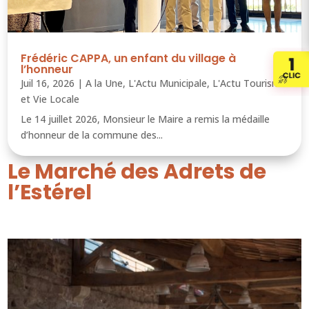
Frédéric CAPPA, un enfant du village à
l’honneur
Juil 16, 2026
|
A la Une
,
L'Actu Municipale
,
L'Actu Tourisme
et Vie Locale
Le 14 juillet 2026, Monsieur le Maire a remis la médaille
d’honneur de la commune des...
Le Marché des Adrets de
l’Estérel