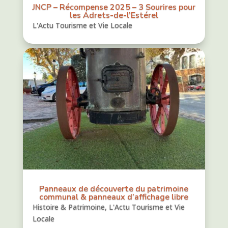
JNCP – Récompense 2025 – 3 Sourires pour
les Adrets-de-l’Estérel
L'Actu Tourisme et Vie Locale
Panneaux de découverte du patrimoine
communal & panneaux d’affichage libre
Histoire & Patrimoine
,
L'Actu Tourisme et Vie
Locale