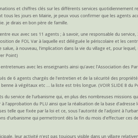
ions et chiffres clés sur les différents services quotidiennement re
t tous les jours en Mairie, je peux vous confirmer que les agents 
ie. je dirais en bon père de famille.
 d’entre eux avec ses 11 agents ; à savoir, une responsable du servic
sition de FOL Var à laquelle est déléguée le périscolaire et les centre
alue, à nouveau, l’implication dans la vie du village et, pour lequel
er Point)
s entretenues avec les enseignants ainsi qu’avec l’Association des Par
és de 6 agents chargés de l’entretien et de la sécurité des proprié
a benne à végétaux etc … la liste est très longue. (VOIR SLIDE 8 du 
 du service de l’urbanisme qui, en plus des nombreuses missions qu’
à l’approbation du PLU ainsi que la réalisation de la base d’adresse 
telle que fixée par la loi et ce, sous l’autorité de l’adjoint à l’urba
ns d’urbanisme qui permettront dès la fin du mois d’effectuer ces de
ipale, leur activité n’est pas toujours visible dans un village relativem