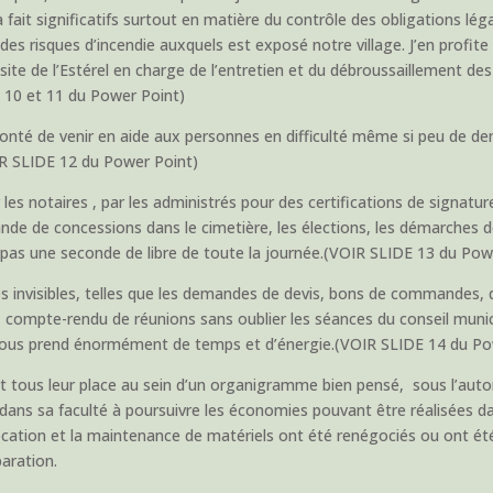
à fait significatifs surtout en matière du contrôle des obligations l
rd des risques d’incendie auxquels est exposé notre village. J’en prof
site de l’Estérel en charge de l’entretien et du débroussaillement de
S 10 et 11 du Power Point)
olonté de venir en aide aux personnes en difficulté même si peu de
IR SLIDE 12 du Power Point)
r les notaires , par les administrés pour des certifications de signatu
de de concessions dans le cimetière, les élections, les démarches des
t pas une seconde de libre de toute la journée.(VOIR SLIDE 13 du Pow
es invisibles, telles que les demandes de devis, bons de commandes,
ique, compte-rendu de réunions sans oublier les séances du conseil muni
 nous prend énormément de temps et d’énergie.(VOIR SLIDE 14 du Po
 tous leur place au sein d’un organigramme bien pensé, sous l’autori
ns sa faculté à poursuivre les économies pouvant être réalisées da
location et la maintenance de matériels ont été renégociés ou ont é
aration.