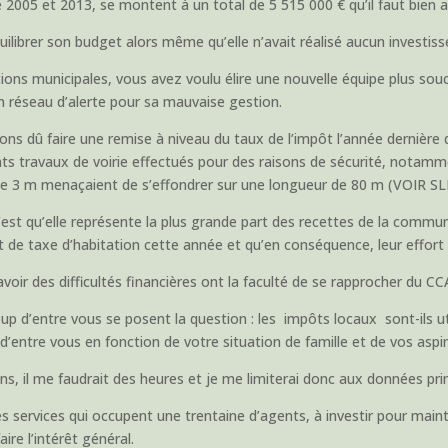
e 2005 et 2013, se montent à un total de 5 515 000 € qu’il faut bien 
quilibrer son budget alors même qu’elle n’avait réalisé aucun investis
ctions municipales, vous avez voulu élire une nouvelle équipe plus s
n réseau d’alerte pour sa mauvaise gestion.
s dû faire une remise à niveau du taux de l’impôt l’année dernière d’
nts travaux de voirie effectués pour des raisons de sécurité, notamm
 3 m menaçaient de s’effondrer sur une longueur de 80 m (VOIR SLI
, c’est qu’elle représente la plus grande part des recettes de la comm
t de taxe d’habitation cette année et qu’en conséquence, leur effort
oir des difficultés financières ont la faculté de se rapprocher du CCA
p d’entre vous se posent la question : les impôts locaux sont-ils uti
ntre vous en fonction de votre situation de famille et de vos aspi
, il me faudrait des heures et je me limiterai donc aux données prin
r les services qui occupent une trentaine d’agents, à investir pour ma
re l’intérêt général.