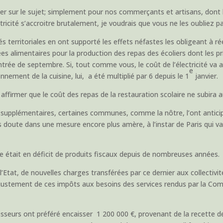
rder sur le sujet; simplement pour nos commerçants et artisans, dont
ctricité s’accroitre brutalement, je voudrais que vous ne les oubliez pa
és territoriales en ont supporté les effets néfastes les obligeant à r
 alimentaires pour la production des repas des écoliers dont les pr
rentrée de septembre. Si, tout comme vous, le coût de l’électricité v
e
ement de la cuisine, lui, a été multiplié par 6 depuis le 1
janvier.
 affirmer que le coût des repas de la restauration scolaire ne subir
 supplémentaires, certaines communes, comme la nôtre, l’ont anticip
s doute dans une mesure encore plus amère, à l’instar de Paris qui v
e était en déficit de produits fiscaux depuis de nombreuses années.
’Etat, de nouvelles charges transférées par ce dernier aux collectivi
ajustement de ces impôts aux besoins des services rendus par la Co
seurs ont préféré encaisser 1 200 000 €, provenant de la recette de 