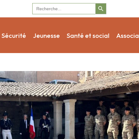
Search Button
Search
for:
Sécurité
Jeunesse
Santé et social
Associa