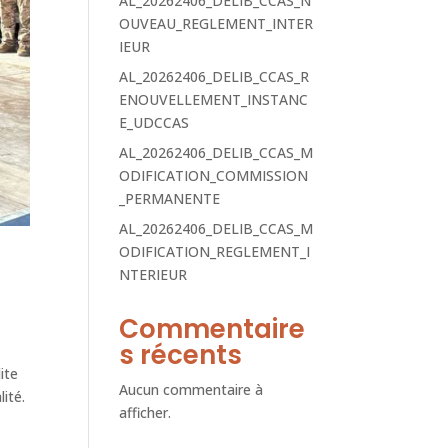
AL_20262406_DELIB_CCAS_N
OUVEAU_REGLEMENT_INTER
IEUR
AL_20262406_DELIB_CCAS_R
ENOUVELLEMENT_INSTANC
E_UDCCAS
AL_20262406_DELIB_CCAS_M
ODIFICATION_COMMISSION
_PERMANENTE
AL_20262406_DELIB_CCAS_M
ODIFICATION_REGLEMENT_I
NTERIEUR
Commentaire
s récents
ite
Aucun commentaire à
ité.
afficher.