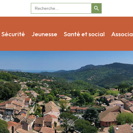
Search Button
Search
for:
Sécurité
Jeunesse
Santé et social
Associa