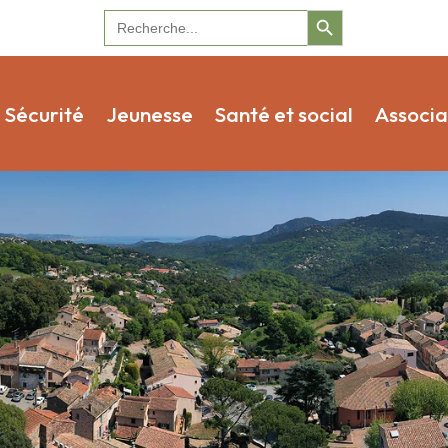
Search Button
Search
for:
Sécurité
Jeunesse
Santé et social
Associa