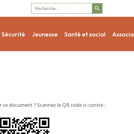
Search Button
Search
for:
Sécurité
Jeunesse
Santé et social
Associa
 ce document ? Scannez le QR code ci-contre :