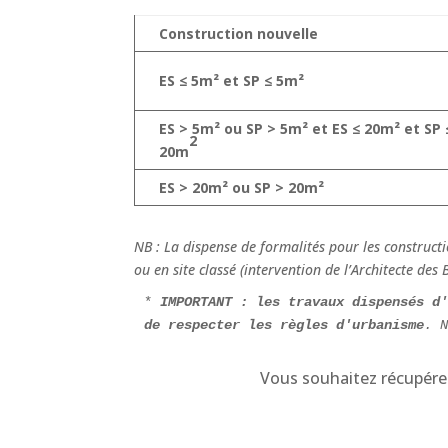
Construction nouvelle
ES ≤ 5m² et SP ≤ 5m²
ES > 5m² ou SP > 5m²
et
ES ≤ 20m² et SP 
2
20m
ES > 20m² ou SP > 20m²
NB : La dispense de formalités pour les construct
ou en site classé (intervention de l’Architecte des
* 
IMPORTANT :
les travaux dispensés d'
de respecter les règles d'urbanisme
. 
Vous souhaitez récupérer