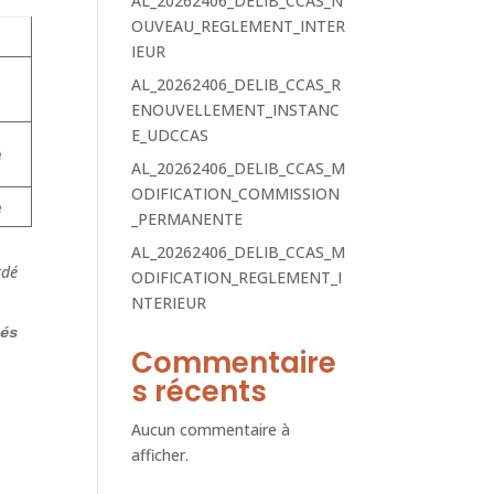
AL_20262406_DELIB_CCAS_N
OUVEAU_REGLEMENT_INTER
IEUR
AL_20262406_DELIB_CCAS_R
ENOUVELLEMENT_INSTANC
E_UDCCAS
e
AL_20262406_DELIB_CCAS_M
ODIFICATION_COMMISSION
e
_PERMANENTE
AL_20262406_DELIB_CCAS_M
rdé
ODIFICATION_REGLEMENT_I
NTERIEUR
és 
Commentaire
s récents
Aucun commentaire à
afficher.