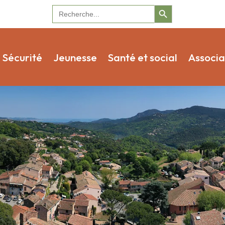
Search Button
Search
for:
Sécurité
Jeunesse
Santé et social
Associa