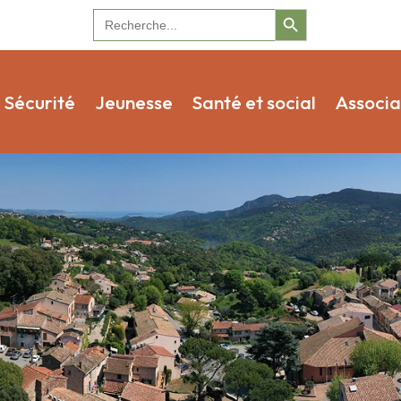
Search Button
Search
for:
Sécurité
Jeunesse
Santé et social
Associa