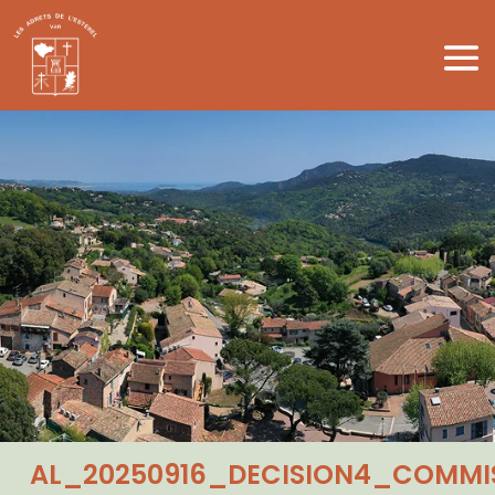
AL_20250916_DECISION4_COMMI