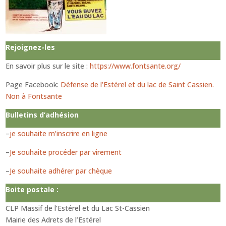
Rejoignez-les
En savoir plus sur le site :
https://www.fontsante.org/
Page Facebook:
Défense de l’Estérel et du lac de Saint Cassien.
Non à Fontsante
Bulletins d’adhésion
–
je souhaite m’inscrire en ligne
–
Je souhaite procéder par virement
–
Je souhaite adhérer par chèque
Boite postale :
CLP Massif de l’Estérel et du Lac St-Cassien
Mairie des Adrets de l’Estérel