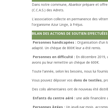
Dans notre commune, Abankor prépare et offre de
(C.C.A.S.) des Adrets.
L’association collecte en permanence des vêtemen
l’organisme Azur Linge, à Fréjus.
BILAN DES ACTIONS DE SOUTIEN EFFECTUÉES
Personnes handicapées :
Organisation d’un lo
adapté. Un chèque de 800€ leur a été remis.
Personnes en difficulté :
En décembre 2019, un
avons pu leur remettre un chèque de 600€.
Toute l’année, selon les besoins, nous lui four
Vous pouvez déposer vos
dons de textiles
, p
Des colis alimentaires ont de nouveau été distr
Enfants du centre aéré :
une aide financière a
Personnes âgées :
Un jeudi par mois, accompa