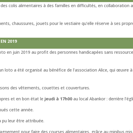
s colis alimentaires à des familles en difficultés, en collaboration
ts, chaussures, jouets pour le vestiaire qu’elle réserve à ses propr
 EN 2019
to en juin 2019 au profit des personnes handicapées sans ressources 
 loto a été organisé au bénéfice de l’association Alice, qui œuvre à
nissons des vêtements, couettes et couvertures.
ropres et en bon état le
jeudi à 17h00
au local Abankor : derrière l’égl
ibués cette année.
 pu leur être attribuée.
gnement pour faire des courses alimentaires, grâce au minibus mis à 