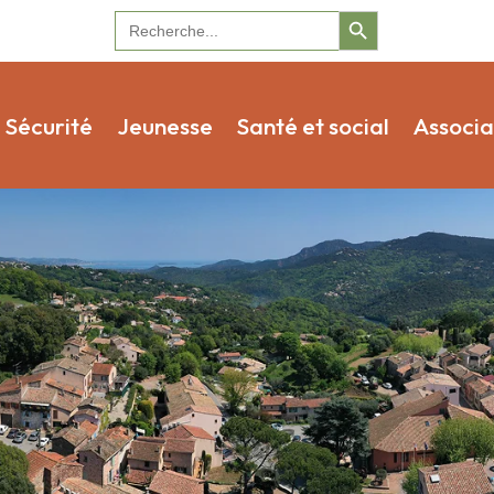
Search Button
Search
for:
Sécurité
Jeunesse
Santé et social
Associa