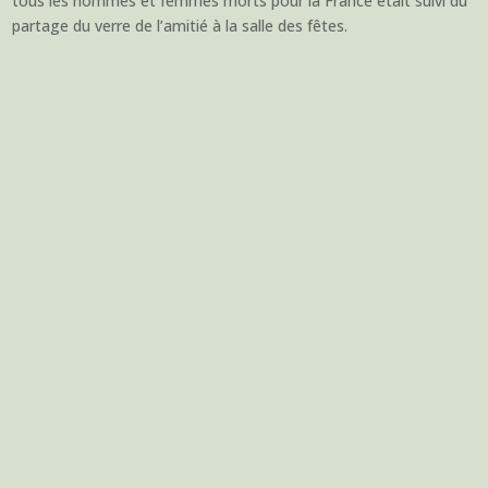
tous les hommes et femmes morts pour la France était suivi du
partage du verre de l’amitié à la salle des fêtes.