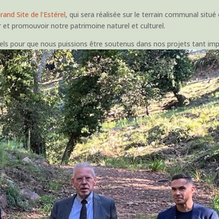
and Site de l’Estérel
, qui sera réalisée sur le terrain communal situé 
r et promouvoir notre patrimoine naturel et culturel.
els pour que nous puissions être soutenus dans nos projets tant imp