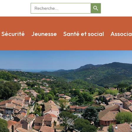
Search Button
Search
for:
Sécurité
Jeunesse
Santé et social
Associa